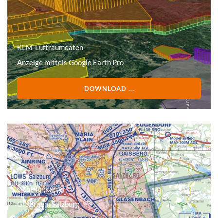
KLM-Luftraumdaten
Anzeige mittels Google Earth Pro
DOWNLOAD ...
Sichtflugkarte
Großraum Salzburg