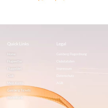
Quick Links
Legal
Home
Gaisberg Flugordnung
Flugwetter
Clubstatuten
Fluggebiet
Impressum
Club
Datenschutz
Mein Konto
AGB
Gaisberg Tickets
Warenkorb