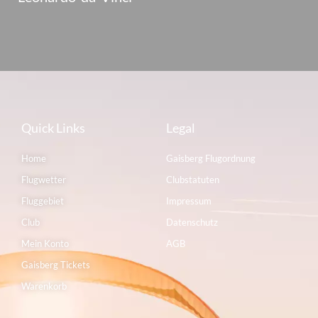
Quick Links
Legal
Home
Gaisberg Flugordnung
Flugwetter
Clubstatuten
Fluggebiet
Impressum
Club
Datenschutz
Mein Konto
AGB
Gaisberg Tickets
Warenkorb