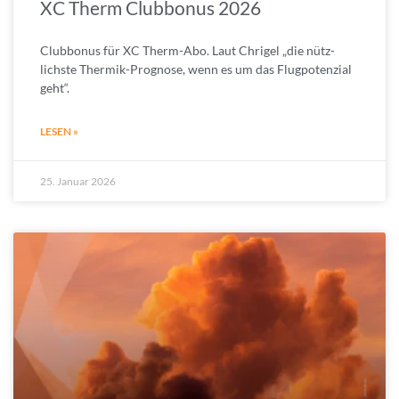
XC Therm Clubbonus 2026
Clubbonus für XC Therm-Abo. Laut Chrigel „die nütz­
lichs­te Thermik-Prog­nose, wenn es um das Flug­po­ten­zial
geht“.
LESEN »
25. Januar 2026