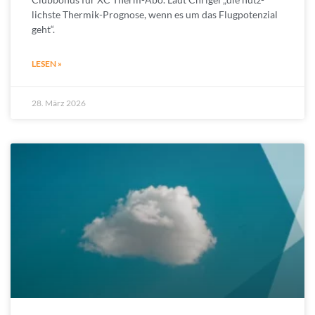
lichs­te Thermik-Prog­nose, wenn es um das Flug­po­ten­zial
geht“.
LESEN »
28. März 2026