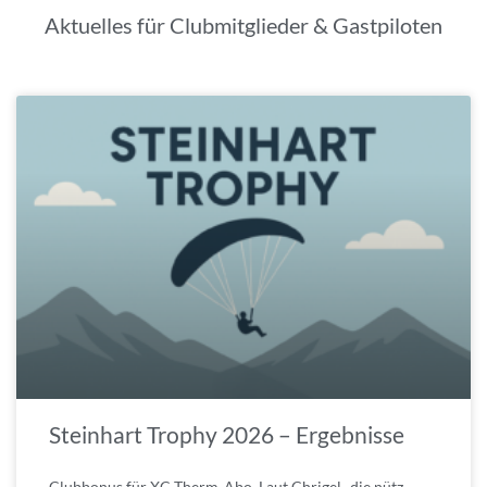
Aktuelles für Clubmitglieder & Gastpiloten
Steinhart Trophy 2026 – Ergebnisse
Clubbonus für XC Therm-Abo. Laut Chrigel „die nütz­