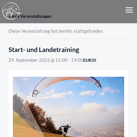
Zum
MA
Inhalt
« Alle Veranstaltungen
ME
springen
Diese Veranstaltung hat bereits stattgefunden.
Start- und Landetraining
29. September 2023 @ 15:00
-
19:00
EUR35