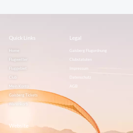
Quick Links
Legal
Home
Gaisberg Flugordnung
Flugwetter
Clubstatuten
Fluggebiet
Impressum
Club
Datenschutz
Mein Konto
AGB
Gaisberg Tickets
Warenkorb
Website