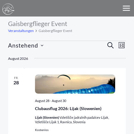
Zum
MA
Inhalt
ME
springen
Gaisbergflieger Event
Veranstaltungen
Veranstaltungen
Gaisbergflieger Event
Anstehend
Veranstaltun
SUCHE
Veran
LISTE
Suche
Ansich
Datum
wählen.
August 2026
und
Navig
Ansichten,
Navigation
FR.
28
August 28
-
August 30
Clubausflug 2026: Lijak (Slowenien)
Lijak (Slovenien)
Vzletišče jadralnih padalcev Lijak,
Vzletišče Lijak 1, Ravnica, Slovenia
Kostenlos