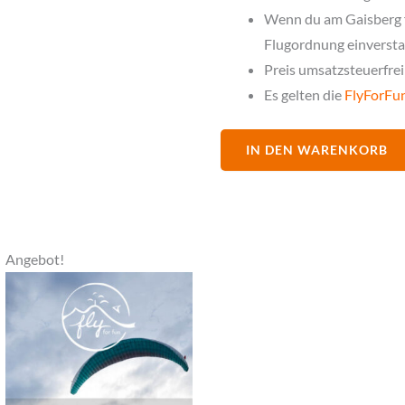
Wenn du am Gaisberg fl
Flugordnung einverst
Preis umsatzsteuerfrei
Es gelten die
FlyForFu
IN DEN WARENKORB
Ursprünglicher
Aktueller
Angebot!
Preis
Preis
war:
ist:
€ 55,00
€ 30,00.