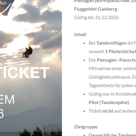
Passagierjahrespauschale 2
Fluggebiet Gaisberg
Gültig bis 31.12.2026
Inhalt
Bei
Tandemflügen
im F
sowohl
1 Pilotenticke
Die
Passagier-Pausch
Mitnahme einer unlimi
Gültigkeitszeitraum. D
Tagestickets für jeden 
Gültig nur in Kombina
Pilot (Tandempilot)
.
Ticket
nicht
auf ander
Zielgruppe
Gewerbliche Tandemp