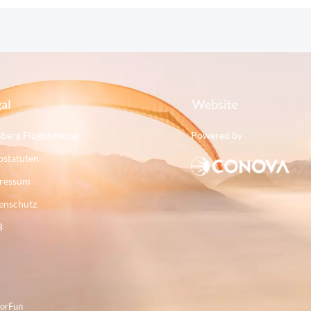
al
Website
sberg Flugordnung
Powered by
bstatuten
ressum
enschutz
B
ForFun