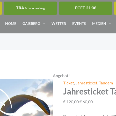
TRA
ECET 21:08
Schwarzenberg
HOME
GAISBERG
WETTER
EVENTS
MEDIEN
Jahresticket
Ursprünglicher
Aktueller
Tandem
Preis
Preis
2026
war:
ist:
Menge
€ 120,00
€ 60,00.
Angebot!
Ticket
,
Jahresticket
,
Tandem
Jahresticket 
€
120,00
€
60,00