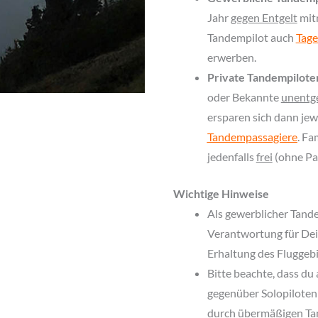
Jahr
gegen Entgelt
mit
Tandempilot auch
Tage
erwerben.
Private Tandempilote
oder Bekannte
unentge
ersparen sich dann jew
Tandempassagiere
. Fa
jedenfalls
frei
(ohne Pas
Wichtige Hinweise
Als gewerblicher Tande
Verantwortung für Dein
Erhaltung des Fluggebi
Bitte beachte, dass du
gegenüber Solopiloten 
durch übermäßigen Ta