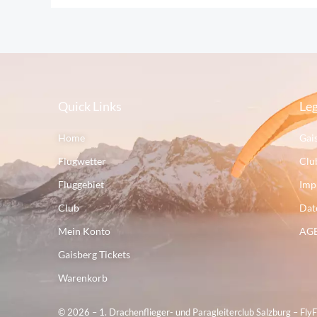
Quick Links
Leg
Home
Gai
Flugwetter
Clu
Fluggebiet
Imp
Club
Dat
Mein Konto
AG
Gaisberg Tickets
Warenkorb
© 2026 – 1. Drachenflieger- und Paragleiterclub Salzburg – Fly