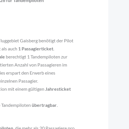
026 für Tandempiloten
luggebiet Gaisberg benötigt der Pilot
t
als auch
1 Passagierticket
.
ale
berechtigt 1 Tandempiloten zur
tierten Anzahl von Passagieren im
ies erspart den Erwerb eines
einzelnen Passagier.
tion mit einem gültigen
Jahresticket
e Tandempiloten
übertragbar
.
iloten
, die mehr als 20 Passagiere pro