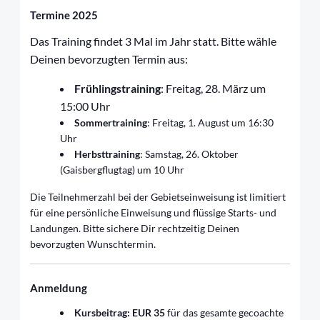
Termine 2025
Das Training findet 3 Mal im Jahr statt. Bitte wähle
Deinen bevorzugten Termin aus:
Frühlingstraining
: Freitag, 28. März um
15:00 Uhr
Sommertraining
: Freitag, 1. August um 16:30
Uhr
Herbsttraining
: Samstag, 26. Oktober
(Gaisbergflugtag) um 10 Uhr
Die Teilnehmerzahl bei der Gebietseinweisung ist limitiert
für eine persönliche Einweisung und flüssige Starts- und
Landungen. Bitte sichere Dir rechtzeitig Deinen
bevorzugten Wunschtermin.
Anmeldung
Kursbeitrag: EUR 35
für das gesamte gecoachte