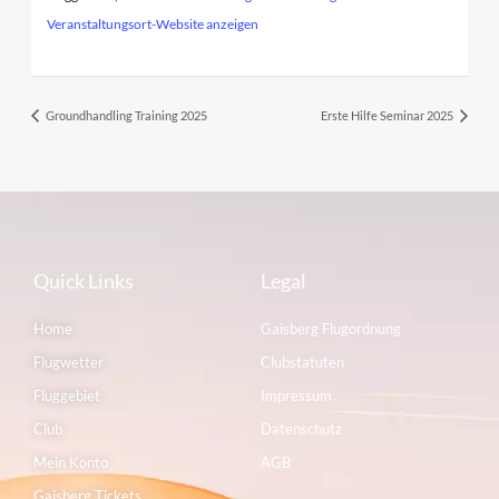
Veranstaltungsort-Website anzeigen
Groundhandling Training 2025
Erste Hilfe Seminar 2025
Quick Links
Legal
Home
Gaisberg Flugordnung
Flugwetter
Clubstatuten
Fluggebiet
Impressum
Club
Datenschutz
Mein Konto
AGB
Gaisberg Tickets