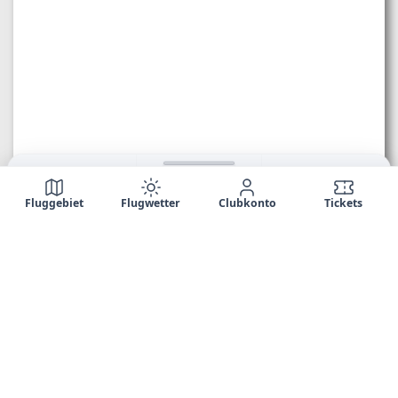
Fluggebiet
Flugwetter
Clubkonto
Tickets
TRA CLOSED
ECET --:--
--
--
--
--:--
--° --
--° --
Temp
BUS