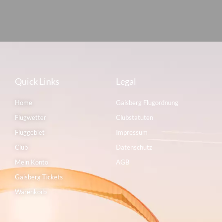
Quick Links
Legal
Home
Gaisberg Flugordnung
Flugwetter
Clubstatuten
Fluggebiet
Impressum
Club
Datenschutz
Mein Konto
AGB
Gaisberg Tickets
Warenkorb