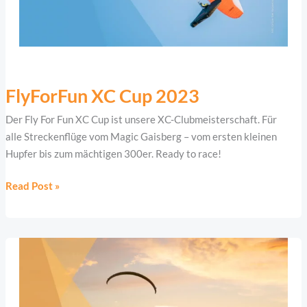
FlyForFun
XC
FlyForFun XC Cup 2023
Cup
Der Fly For Fun XC Cup ist unsere XC-Clubmeisterschaft. Für
2023
alle Streckenflüge vom Magic Gaisberg – vom ersten kleinen
Hupfer bis zum mächtigen 300er. Ready to race!
Read Post »