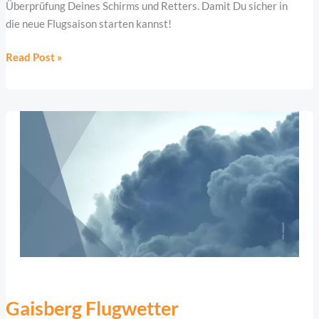
Überprüfung Deines Schirms und Retters. Damit Du sicher in
die neue Flugsaison starten kannst!
Read Post »
Gaisberg
Flugwetter
Gaisberg Flugwetter