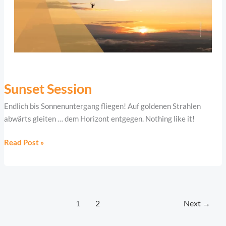
Sunset
Session
Sunset Session
Endlich bis Sonnenuntergang fliegen! Auf goldenen Strahlen
abwärts gleiten … dem Horizont entgegen. Nothing like it!
Read Post »
1
2
Next
→