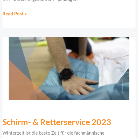
Read Post »
Schirm-
&
Schirm- & Retterservice 2023
Retterservice
Winterzeit ist die beste Zeit für die fachmännische
2023