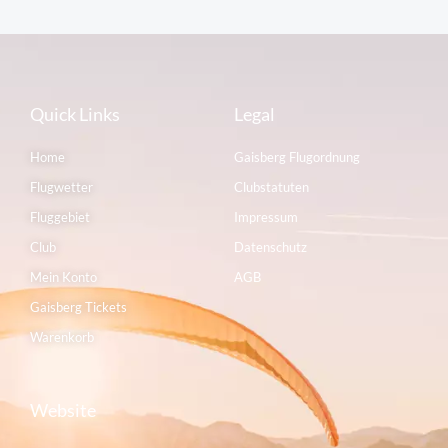
Quick Links
Legal
Home
Gaisberg Flugordnung
Flugwetter
Clubstatuten
Fluggebiet
Impressum
Club
Datenschutz
Mein Konto
AGB
Gaisberg Tickets
Warenkorb
Website