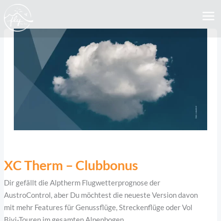
Skip
MA
to
ME
content
XC
Therm
XC Therm – Clubbonus
–
Dir gefällt die Alptherm Flugwetterprognose der
Clubbonus
AustroControl, aber Du möchtest die neueste Version davon
mit mehr Features für Genussflüge, Streckenflüge oder Vol
Bivi-Touren im gesamten Alpenbogen.