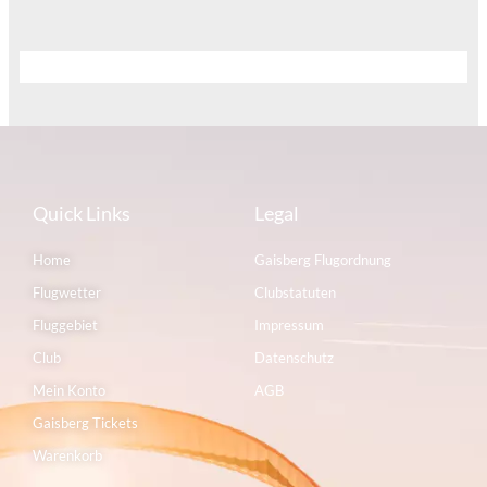
Quick Links
Legal
Home
Gaisberg Flugordnung
Flugwetter
Clubstatuten
Fluggebiet
Impressum
Club
Datenschutz
Mein Konto
AGB
Gaisberg Tickets
Warenkorb