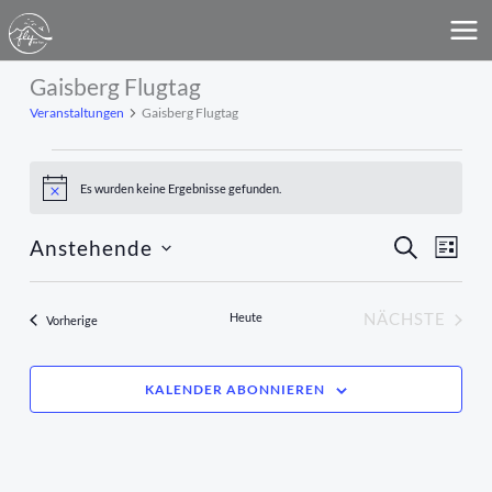
Zum
MA
Inhalt
ME
springen
Gaisberg Flugtag
Veranstaltungen
Veranstaltungen
Gaisberg Flugtag
Es wurden keine Ergebnisse gefunden.
Hinweis
Anstehende
Veranstaltun
SUCHE
Veran
LISTE
Suche
Ansich
Datum
wählen.
und
Navig
Heute
NÄCHSTE
Veranstaltungen
Vorherige
Ansichten,
VERANST
Navigation
KALENDER ABONNIEREN