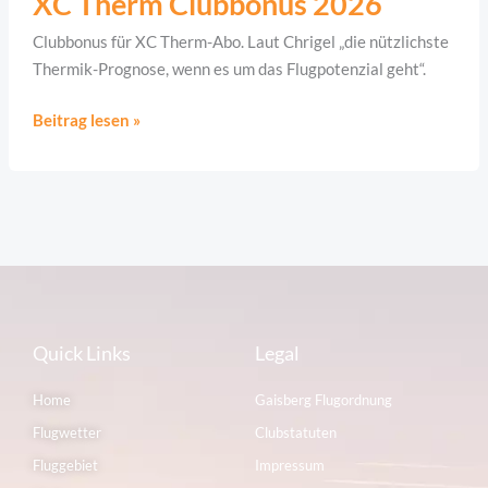
XC Therm Clubbonus 2026
Clubbonus
Clubbonus für XC Therm-Abo. Laut Chrigel „die nütz­lichs­te
2026
Thermik-Prog­nose, wenn es um das Flug­po­ten­zial geht“.
Beitrag lesen »
Quick Links
Legal
Home
Gaisberg Flugordnung
Flugwetter
Clubstatuten
Fluggebiet
Impressum