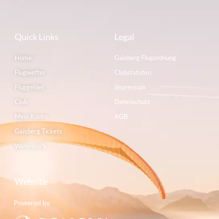
Quick Links
Legal
Home
Gaisberg Flugordnung
Flugwetter
Clubstatuten
Fluggebiet
Impressum
Club
Datenschutz
Mein Konto
AGB
Gaisberg Tickets
Warenkorb
Website
Powered by