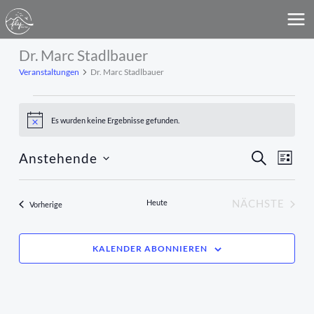
Zum
MA
Inhalt
ME
springen
Dr. Marc Stadlbauer
Veranstaltungen
Veranstaltungen
Dr. Marc Stadlbauer
Es wurden keine Ergebnisse gefunden.
Hinweis
Anstehende
Veranstaltun
SUCHE
Veran
LISTE
Suche
Ansich
Datum
wählen.
und
Navig
Heute
NÄCHSTE
Veranstaltungen
Vorherige
Ansichten,
VERANST
Navigation
KALENDER ABONNIEREN